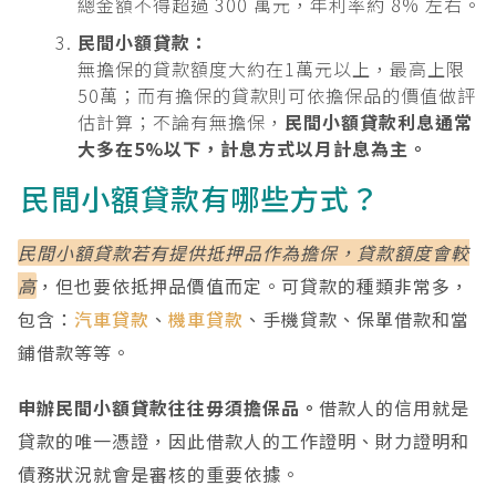
總金額不得超過 300 萬元，年利率約 8% 左右。
民間小額貸款：
無擔保的貸款額度大約在1萬元以上，最高上限
50萬；而有擔保的貸款則可依擔保品的價值做評
估計算；不論有無擔保，
民間小額貸款利息通常
大多在5%以下，計息方式以月計息為主。
民間小額貸款有哪些方式？
民間小額貸款若有提供抵押品作為擔保，貸款額度會較
高
，但也要依抵押品價值而定。可貸款的種類非常多，
包含：
汽車貸款
、
機車貸款
、手機貸款、保單借款和當
鋪借款等等。
申辦民間小額貸款往往毋須擔保品。
借款人的信用就是
貸款的唯一憑證，因此借款人的工作證明、財力證明和
債務狀況就會是審核的重要依據。