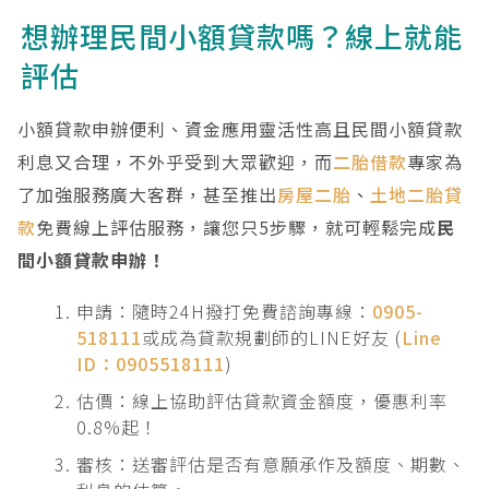
想辦理民間小額貸款嗎？線上就能
評估
小額貸款申辦便利、資金應用靈活性高且民間小額貸款
利息又合理，不外乎受到大眾歡迎，而
二胎借款
專家為
了加強服務廣大客群，甚至推出
房屋二胎
、
土地二胎貸
款
免費線上評估服務，讓您只5步驟，就可輕鬆完成
民
間小額貸款申辦！
申請：隨時24H撥打免費諮詢專線：
0905-
518111
或成為貸款規劃師的LINE好友 (
Line
ID：0905518111
)
估價：線上協助評估貸款資金額度，優惠利率
0.8%起！
審核：送審評估是否有意願承作及額度、期數、