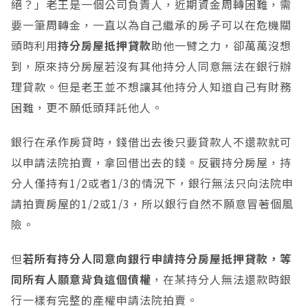
絕？」老王是一個公司負責人，近期資金周轉困難，需
要一筆周轉金，一直以為自己繼承的房子可以在危機關
頭時利用
持分房屋抵押貸款
助他一臂之力，卻萬萬沒想
到，原來持分房屋若沒有其他持分人同意無法在銀行辦
理貸款。但是老王並不想讓其他持分人知道自己有財務
困難，更不願低頭拜託他人。
銀行在承作房貸時，錢借出去後只要貸款人不還款就可
以申請法院拍賣，拿回借出去的錢。反觀持分房屋，持
分人僅持有1/2或者1/3的情況下，銀行無法只向法院申
請拍賣房屋的1/2或1/3，所以銀行自然不願意冒著個風
險。
但
若所有持分人同意向銀行申請持分房屋抵押貸款，等
同所有人願意背負這個債權
，在某持分人無法還款時銀
行一樣有完整的產權申請法院拍賣。