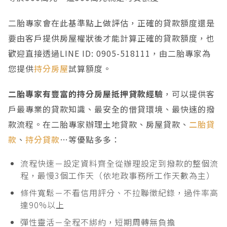
二胎專家會在此基準點上做評估，正確的貸款額度還是
要由客戶提供房屋權狀後才能計算正確的貸款額度，也
歡迎直接透過LINE ID: 0905-518111，由二胎專家為
您提供
持分房屋
試算額度。
二胎專家有豐富的持分房屋抵押貸款經驗
，可以提供客
戶最專業的貸款知識、最安全的借貸環境、最快速的撥
款流程。在二胎專家辦理土地貸款、房屋貸款、
二胎貸
款
、
持分貸款
…等優點多多：
流程快速－設定資料齊全從辦理設定到撥款的整個流
程，最慢3個工作天（依地政事務所工作天數為主）
條件寬鬆－不看信用評分、不拉聯徵紀錄，過件率高
達90%以上
彈性靈活－全程不綁約，短期周轉無負擔