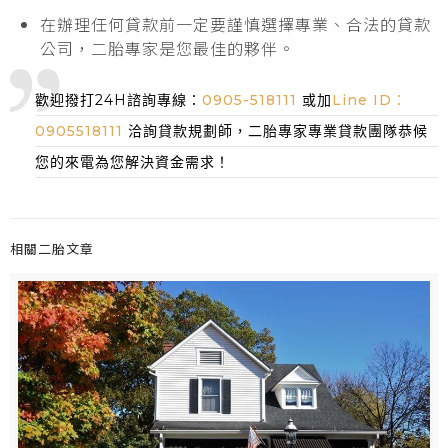
在辦理任何貸款前一定要謹慎選擇專業、合法的貸款
公司，二胎專家是您最佳的夥伴。
歡迎撥打24H諮詢專線：
0905-518111
或加
Line ID：
0905518111
洽詢貸款規劃師，二胎專家專業貸款團隊恭候
您的來電為您解決資金需求！
相關二胎文章