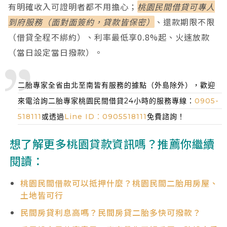
有明確收入可證明者都不用擔心；
桃園民間借貸可專人
到府服務（面對面簽約，貸款皆保密）
、還款期限不限
（借貸全程不綁約）、利率最低享0.8%起、火速放款
（當日設定當日撥款）。
二胎專家全省由北至南皆有服務的據點（外島除外），歡迎
來電洽詢二胎專家桃園民間借貸24小時的服務專線：
0905-
518111
或透過
Line ID：0905518111
免費諮詢！
想了解更多桃園貸款資訊嗎？推薦你繼續
閱讀：
桃園民間借款可以抵押什麼？桃園民間二胎用房屋、
土地皆可行
民間房貸利息高嗎？民間房貸二胎多快可撥款？