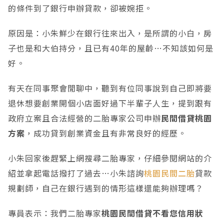
的條件到了銀行申辦貸款，卻被婉拒。
原因是：小朱鮮少在銀行往來出入，是所謂的小白，房
子也是和大伯持分，且已有40年的屋齡…不知該如何是
好。
有天在同事聚會閒聊中，聽到有位同事說到自己即將要
退休想要創業開個小店面好過下半輩子人生，提到跟有
政府立案且合法經營的二胎專家公司申辦
民間借貸桃園
方案
，成功貸到創業資金且有非常良好的經歷。
小朱回家後趕緊上網搜尋二胎專家，仔細參閱網站的介
紹並拿起電話撥打了過去…小朱諮詢
桃園民間二胎
貸款
規劃師，自己在銀行遇到的情形這樣還能夠辦理嗎？
專員表示：我們二胎專家
桃園民間借貸不看您信用狀