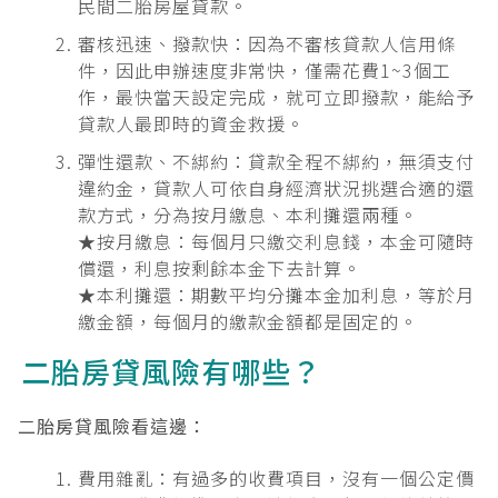
民間二胎房屋貸款。
審核迅速、撥款快：因為不審核貸款人信用條
件，因此申辦速度非常快，僅需花費1~3個工
作，最快當天設定完成，就可立即撥款，能給予
貸款人最即時的資金救援。
彈性還款、不綁約：貸款全程不綁約，無須支付
違約金，貸款人可依自身經濟狀況挑選合適的還
款方式，分為按月繳息、本利攤還兩種。
★按月繳息：每個月只繳交利息錢，本金可隨時
償還，利息按剩餘本金下去計算。
★本利攤還：期數平均分攤本金加利息，等於月
繳金額，每個月的繳款金額都是固定的。
二胎房貸風險有哪些？
二胎房貸風險看這邊：
費用雜亂：有過多的收費項目，沒有一個公定價