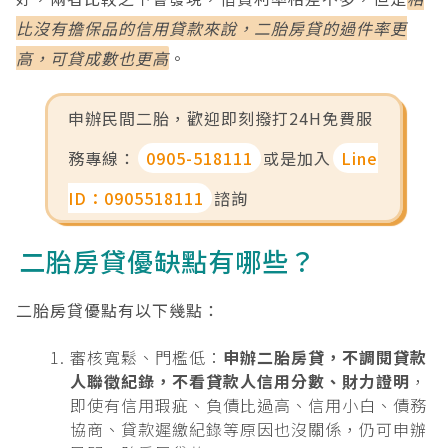
比沒有擔保品的信用貸款來說，二胎房貸的過件率更
高，可貸成數也更高
。
申辦民間二胎，歡迎即刻撥打24H免費服
務專線：
0905-518111
或是加入
Line
ID：0905518111
諮詢
二胎房貸優缺點有哪些？
二胎房貸優點有以下幾點：
審核寬鬆、門檻低：
申辦二胎房貸，不調閱貸款
人聯徵紀錄，不看貸款人信用分數、財力證明
，
即使有信用瑕疵、負債比過高、信用小白、債務
協商、貸款遲繳紀錄等原因也沒關係，仍可申辦