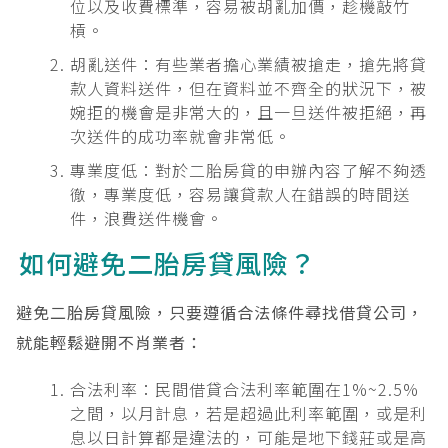
位以及收費標準，容易被胡亂加價，趁機敲竹
槓。
胡亂送件：有些業者擔心業績被搶走，搶先將貸
款人資料送件，但在資料並不齊全的狀況下，被
婉拒的機會是非常大的，且一旦送件被拒絕，再
次送件的成功率就會非常低。
專業度低：對於二胎房貸的申辦內容了解不夠透
徹，專業度低，容易讓貸款人在錯誤的時間送
件，浪費送件機會。
如何避免二胎房貸風險？
避免二胎房貸風險，只要遵循合法條件尋找借貸公司，
就能輕鬆避開不肖業者：
合法利率：民間借貸合法利率範圍在1%~2.5%
之間，以月計息，若是超過此利率範圍，或是利
息以日計算都是違法的，可能是地下錢莊或是高