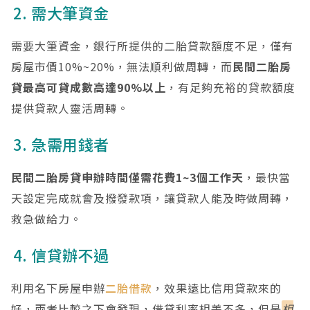
2. 需大筆資金
需要大筆資金，銀行所提供的二胎貸款額度不足，僅有
房屋市價10%~20%，無法順利做周轉，而
民間二胎房
貸最高可貸成數高達90%以上
，有足夠充裕的貸款額度
提供貸款人靈活周轉。
3. 急需用錢者
民間二胎房貸申辦時間僅需花費1~3個工作天
，最快當
天設定完成就會及撥發款項，讓貸款人能及時做周轉，
救急做給力。
4. 信貸辦不過
利用名下房屋申辦
二胎借款
，效果遠比信用貸款來的
好，兩者比較之下會發現，借貸利率相差不多，但是
相