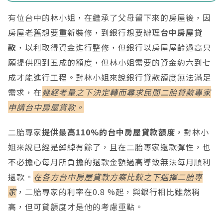
有位台中的林小姐，在繼承了父母留下來的房屋後，因
房屋老舊想要重新裝修，到銀行想要辦理
台中房屋貸
款
，以利取得資金進行整修，但銀行以房屋屋齡過高只
願提供四到五成的額度，但林小姐需要的資金約六到七
成才能進行工程。對林小姐來說銀行貸款額度無法滿足
需求，在
幾經考量之下決定轉而尋求民間二胎貸款專家
申請台中房屋貸款。
二胎專家
提供最高110%的台中房屋貸款額度
，對林小
姐來說已經是綽綽有餘了，且在二胎專家還款彈性，也
不必擔心每月所負擔的還款金額過高導致無法每月順利
還款。
在各方台中房屋貸款方案比較之下選擇二胎專
家
，二胎專家的利率在0.8 %起，與銀行相比雖然稍
高，但可貸額度才是他的考慮重點。