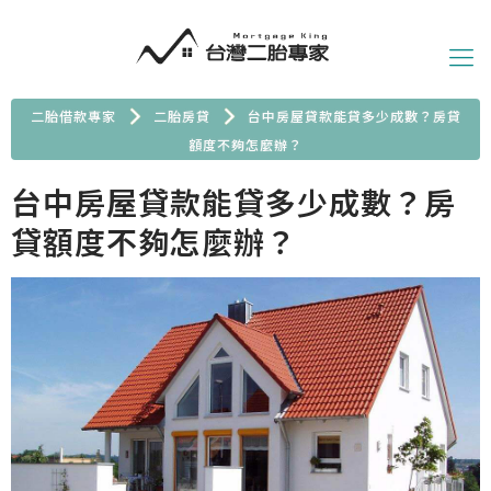
二胎借款專家
二胎房貸
台中房屋貸款能貸多少成數？房貸
額度不夠怎麼辦？
台中房屋貸款能貸多少成數？房
貸額度不夠怎麼辦？