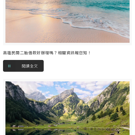
高雄民間二胎借款好辦理嗎？相關資訊報您知！
閱讀全文