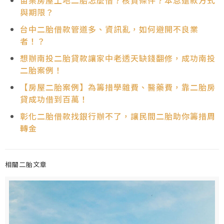
苗栗房屋土地二胎怎麼借？核貸條件？本息還款方式
與期限？
台中二胎借款管道多、資訊亂，如何避開不良業
者！？
想辦南投二胎貸款讓家中老透天缺錢翻修，成功南投
二胎案例！
【房屋二胎案例】為籌措學雜費、醫藥費，靠二胎房
貸成功借到百萬！
彰化二胎借款找銀行辦不了，讓民間二胎助你籌措周
轉金
相關二胎文章