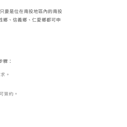
 只要是位在南投地區內的南投
姓鄉、信義鄉、仁愛鄉都可申
步驟：
需求。
可簽約。