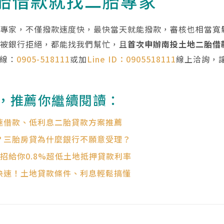
胎借款就找二胎專家
胎專家，不僅撥款速度快，最快當天就能撥款，審核也相當寬
明被銀行拒絕，都能找我們幫忙，且
首次申辦南投土地二胎借款
專線：
0905-518111
或加
Line ID：0905518111
線上洽詢，
，推薦你繼續閱讀：
速借款、低利息二胎貸款方案推薦
？三胎房貸為什麼銀行不願意受理？
招給你0.8%超低土地抵押貸款利率
快速！土地貸款條件、利息輕鬆搞懂