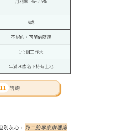
月利率1%~2.5%
9成
不綁約，可隨借隨還
1~3個工作天
年滿20歲名下持有土地
111
諮詢
但別灰心，
到二胎專家辦理南