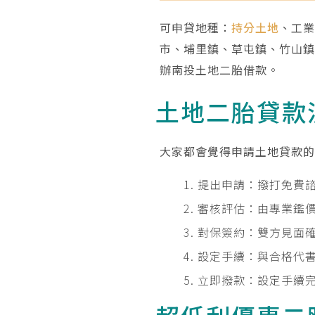
可申貸地種：
持分土地
、工業
市、埔里鎮、草屯鎮、竹山
辦南投土地二胎借款。
土地二胎貸款
大家都會覺得申請土地貸款
提出申請：撥打免費
審核評估：由專業鑑
對保簽約：雙方見面
設定手續：與合格代
立即撥款：設定手續