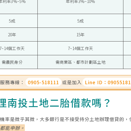
年利率3%~5%
年利率3%~10%
5成
5成
20年
15年
7~14個工作天
7~14個工作天
需農民身分
需商業區、都市計劃區土地
費服務專線：
0905-518111
或是加入
Line ID：0905518
理南投土地二胎借款嗎？
的機率是微乎其微，大多銀行是不接受持分土地辦理借貸的，
通都能申辦。