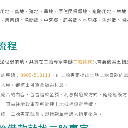
用地、農地、建地、旱地、原住民保留地、道路用地、林地
鎮、集集鎮、名間鄉、中寮鄉、鹿谷鄉、水里鄉、魚池鄉、國
流程
的過程很繁瑣，其實在二胎專家申辦
二胎貸款
只需要簡易五個
諮詢專線：
0905-518111
，向二胎專家提出土地二胎貸款的
價人員，審核出可貸金額與利息。
確認合約內容，包含借款金額、利息與還款方式，確認無誤方
書一同前往地政事務所辦理土地抵押設定手續。
完成，二胎專家就會立即撥款至申請人指定帳戶。