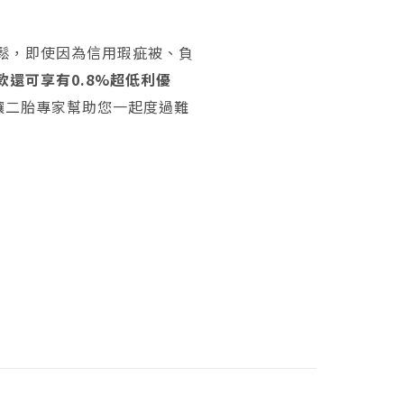
鬆，即使因為信用瑕疵被、負
還可享有0.8%超低利優
讓二胎專家幫助您一起度過難