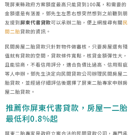
現屏東縣政府方案額度最高只能貸到100萬，和需要的
金額還是有落差，鄧先生左思右想突然想到之前聽到朋
友提到
屏東代書貸款
可以承辦二胎，便上網搜尋有關
民
間二胎
貸款的資訊。
民間房屋二胎貸款只針對物件做審核，只要房屋還有殘
值就有貸款的空間，貸款條件寬鬆，核貸金額彈性大，
且能協商，不看信用評分，適合負債比過高、信用瑕疵
等人申辦。鄧先生決定向民間貸款公司辦理民間房屋二
胎貸款，並經過仔細評估後選擇了屏東二胎專家申辦房
屋二胎貸款。
推薦你屏東代書貸款，房屋一二胎
最低利0.8%起
屏東二胎專家是政府立案合法的民間貸款公司，專門承