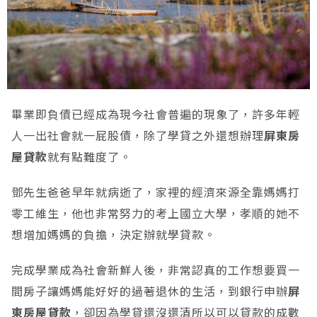
畢業即負債已經成為現今社會普遍的現象了，許多年輕
人一出社會就一屁股債，除了學貸之外還想辦理
屏東房
屋貸款
就有點難度了。
鄧先生爸爸早年就病逝了，家裡的經濟來源全靠媽媽打
零工維生，他也非常努力的考上國立大學，孝順的她不
想增加媽媽的負擔，決定辦就學貸款。
完成學業成為社會新鮮人後，非常認真的工作想要買一
間房子讓媽媽能好好的過著退休的生活，到銀行申辦
屏
東房屋貸款
，卻因為學貸還沒還清所以可以貸款的成數