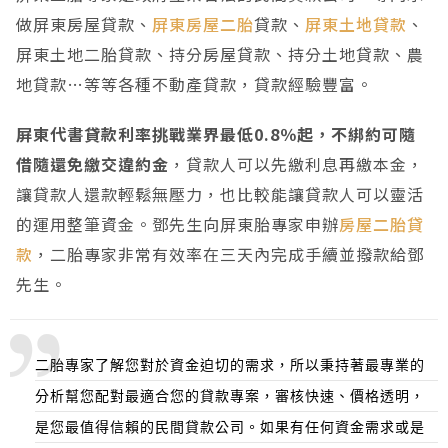
做屏東房屋貸款、
屏東房屋二胎
貸款、
屏東土地貸款
、
屏東土地二胎貸款、持分房屋貸款、持分土地貸款、農
地貸款…等等各種不動產貸款，貸款經驗豐富。
屏東代書貸款利率挑戰業界最低0.8％起，不綁約可隨
借隨還免繳交違約金
，貸款人可以先繳利息再繳本金，
讓貸款人還款輕鬆無壓力，也比較能讓貸款人可以靈活
的運用整筆資金。鄧先生向屏東胎專家申辦
房屋二胎貸
款
，二胎專家非常有效率在三天內完成手續並撥款給鄧
先生。
二胎專家了解您對於資金迫切的需求，所以秉持著最專業的
分析幫您配對最適合您的貸款專案，審核快速、價格透明，
是您最值得信賴的民間貸款公司。如果有任何資金需求或是