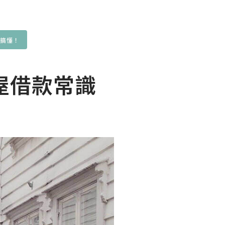
速搞懂！
屋借款常識