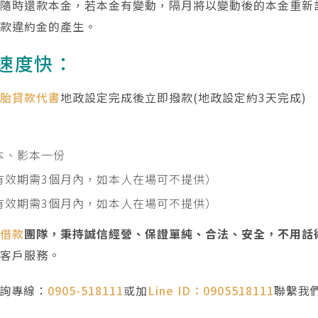
、隨時還款本金，若本金有變動，隔月將以變動後的本金重新
還款違約金的產生。
速度快：
二胎貸款代書
地政設定完成後立即撥款(地政設定約3天完成)
本、影本一份
有效期需3個月內，如本人在場可不提供）
有效期需3個月內，如本人在場可不提供）
胎借款
團隊，秉持誠信經營、保證單純、合法、安全，不用話
的客戶服務。
諮詢專線：
0905-518111
或加
Line ID：0905518111
聯繫我