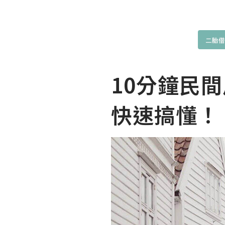
二胎借
10分鐘民
快速搞懂！