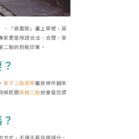
」、「高風險」畫上等號，其
專家更是保證合法、合理、安
屋二胎的刻板印象。
要？
，
房子二胎貸款
審核條件越來
時候民間
房屋二胎
就會是您資
嗎？
的方式，不僅不看信用評分，