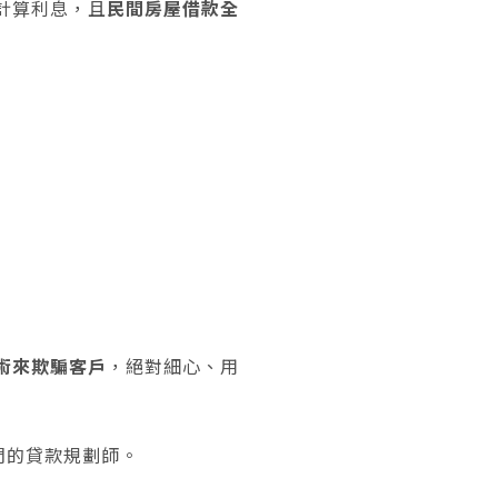
計算利息，且
民間房屋借款全
術來欺騙客戶
，絕對細心、用
們的貸款規劃師。