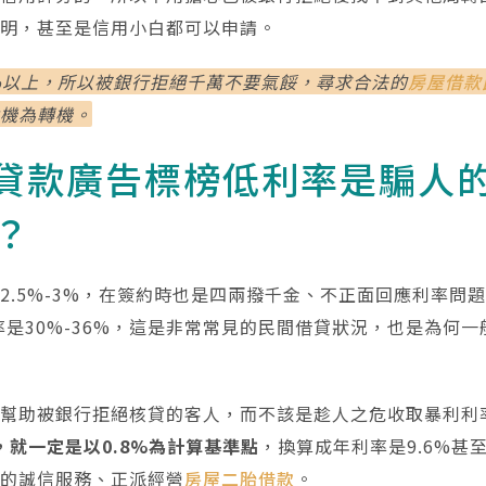
證明，甚至是信用小白都可以申請。
%以上，所以被銀行拒絕千萬不要氣餒，尋求合法的
房屋借款
危機為轉機。
貸款廣告標榜低利率是騙人
？
2.5%-3%，在簽約時也是四兩撥千金、不正面回應利率問
利率是30%-36%，這是非常常見的民間借貸狀況，也是為何
。
了幫助被銀行拒絕核貸的客人，而不該是趁人之危收取暴利利
，就一定是以0.8%為計算基準點
，換算成年利率是9.6%甚
調的誠信服務、正派經營
房屋二胎借款
。