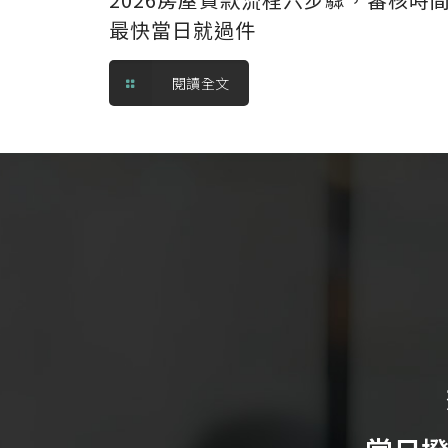
最快當日就過件
閱讀全文