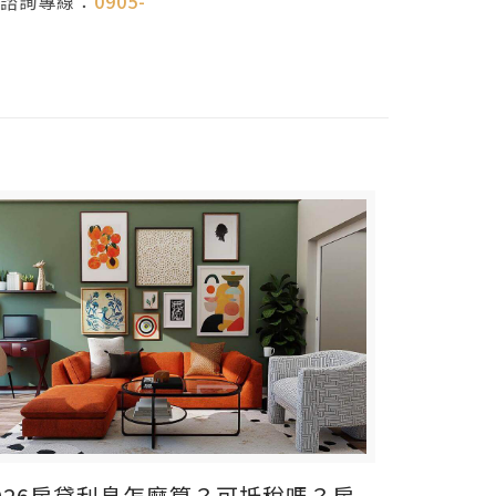
款諮詢專線：
0905-
026房貸利息怎麼算？可抵稅嗎？房