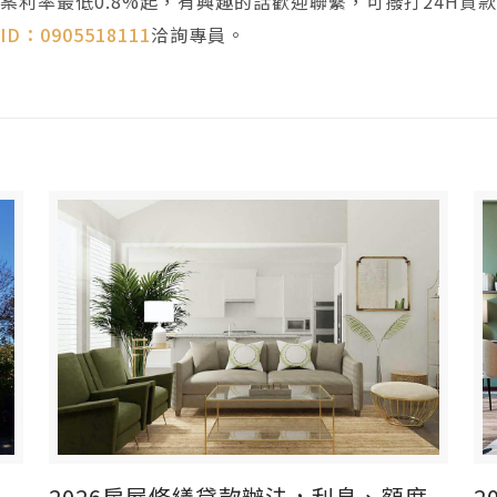
案利率最低0.8%起，有興趣的話歡迎聯繫，可撥打24H貸
 ID：0905518111
洽詢專員。
間
2026房屋修繕貸款辦法，利息、額度
2