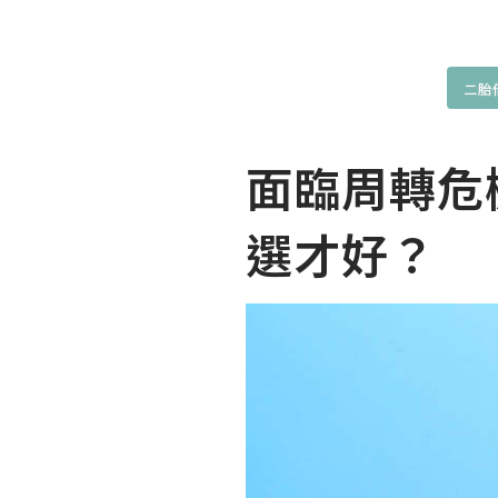
二胎
面臨周轉危
選才好？