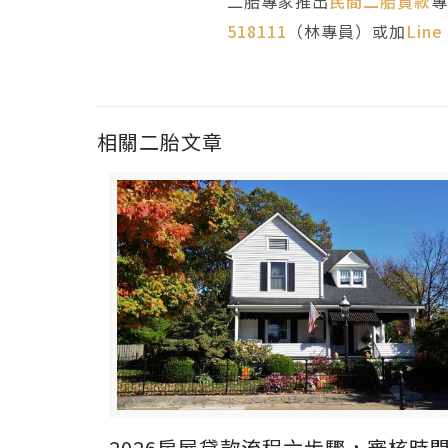
二胎專家推出
民間二胎貸款
專
518111
（林專員）或加
Line
相關二胎文章
2026房屋貸款流程六步驟，審核時