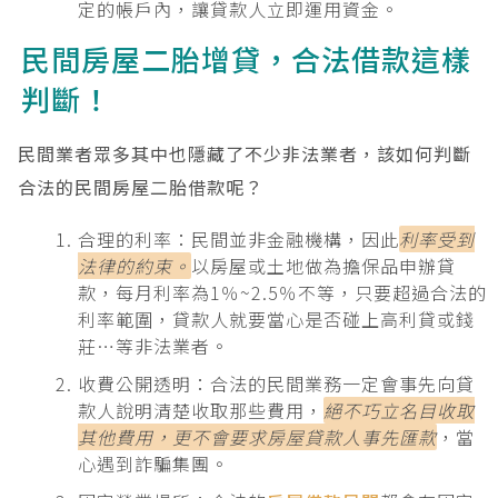
定的帳戶內，讓貸款人立即運用資金。
民間房屋二胎增貸，合法借款這樣
判斷！
民間業者眾多其中也隱藏了不少非法業者，該如何判斷
合法的民間房屋二胎借款呢？
合理的利率：民間並非金融機構，因此
利率受到
法律的約束。
以房屋或土地做為擔保品申辦貸
款，每月利率為1％~2.5％不等，只要超過合法的
利率範圍，貸款人就要當心是否碰上高利貸或錢
莊…等非法業者。
收費公開透明：合法的民間業務一定會事先向貸
款人說明清楚收取那些費用，
絕不巧立名目收取
其他費用，更不會要求房屋貸款人事先匯款
，當
心遇到詐騙集團。