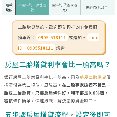
還款
不需綁約，彈性還
需綁約(依各家規
需綁約(7-15年)
期限
款
定)
二胎增貸諮詢，歡迎即刻撥打24H免費服
務專線：
0905-518111
或是加入
Line
ID：0905518111
諮詢
房屋二胎增貸利率會比一胎高嗎？
銀行房屋二胎增貸利率比一胎高，因為
房屋二胎借貸
債
權清償為第二順位，風險高。
在二胎專家這裡不管是一
胎或二胎房貸，只要房屋條件好，利率都是0.8％起，
審核條件簡單，快速撥款，解決您的資金缺口。
五步驟房屋增貸流程，設定後即可