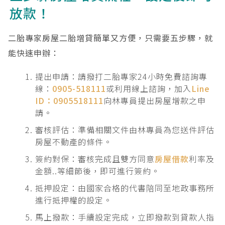
放款！
二胎專家房屋二胎增貸簡單又方便，只需要五步驟，就
能快速申辦：
提出申請：請撥打二胎專家24小時免費諮詢專
線：
0905-518111
或利用線上諮詢，加入
Line
ID：0905518111
向林專員提出房屋增款之申
請。
審核評估：準備相關文件由林專員為您送件評估
房屋不動產的條件。
簽約對保：審核完成且雙方同意
房屋借款
利率及
金額..等細節後，即可進行簽約。
抵押設定：由國家合格的代書陪同至地政事務所
進行抵押權的設定。
馬上撥款：手續設定完成，立即撥款到貸款人指