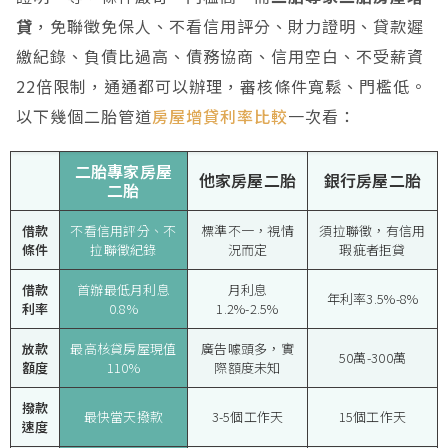
貸
，免聯徵免保人、不看信用評分、財力證明、貸款遲
繳紀錄、負債比過高、債務協商、信用空白、不受薪資
22倍限制，通通都可以辦理，審核條件寬鬆、門檻低。
以下幾個二胎管道
房屋增貸利率比較
一次看：
二胎專家房屋
他家房屋二胎
銀行房屋二胎
二胎
借款
不看信用評分、不
標準不一，視情
須拉聯徵，有信用
條件
拉聯徵紀錄
況而定
瑕疵者拒貸
借款
首辦最低月利息
月利息
年利率3.5%-8%
利率
0.8%
1.2%-2.5%
放款
最高核貸房屋現值
廣告噱頭多，實
50萬-300萬
額度
110%
際額度未知
撥款
最快當天撥款
3-5個工作天
15個工作天
速度