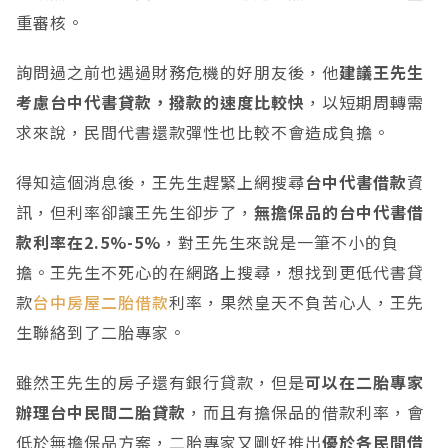
重審核。
詢問過之前也遇過財務危機的好朋友後，他
建議王先生
考慮台中代書貸款，撥款的速度比較快
，以短期周轉需
求來說，民間代書還款彈性也比較不會造成負擔。
得知這個消息後，王先生趕緊上網搜尋
台中代書借款
資
訊，但利率卻讓王先生卻步了，
無擔保品的台中代書借
款利率在2.5%-5%
，對王先生來說是一筆不小的負
擔。王先生不死心的在網路上搜尋，想找到更低代書貸
款
台中房屋二胎借款
利率，果然皇天不負苦心人，王先
生聯絡到了二胎專家。
雖然王先生的房子還有銀行貸款，但是
可以在二胎專家
辦理台中民間二胎貸款
，而且有擔保品的借款利率，會
低於無擔保品方案，二胎專家又剛好推出
優於各民間借