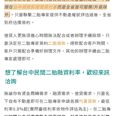
限在
台中貸款
民間借貸代書
而是全省皆可服務(外島除
外)
。只要聯繫二胎專家提供不動產權狀評估過後，全省
到府估價簽約。
借貸人更無須擔心時間無法配合或者辦理手續麻煩，只
要決定在二胎專家簽約
二胎借款
，絕對配合客戶時間。
客戶只需配合準備好辦理文件，其他的辦理手續由二胎
專家處理即可。
想了解台中民間二胎融資利率，歡迎來訊
洽詢
無論你有資金周轉需求、融資需求、借貸需求，只要名
下自有不動產即可在二胎專家申請各類
代書貸款
，最低
利率0.8%起(實際審核利率依物件評估為主)，在二胎專