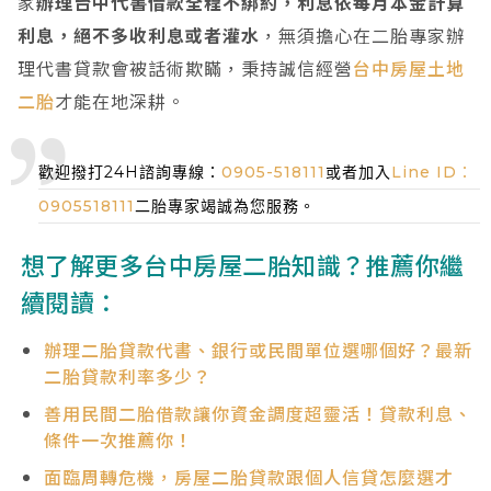
家
辦理台中代書借款全程不綁約，利息依每月本金計算
利息，絕不多收利息或者灌水
，無須擔心在二胎專家辦
理代書貸款會被話術欺瞞，秉持誠信經營
台中房屋土地
二胎
才能在地深耕。
歡迎撥打24H諮詢專線：
0905-518111
或者加入
Line ID：
0905518111
二胎專家竭誠為您服務。
想了解更多台中房屋二胎知識？推薦你繼
續閱讀：
辦理二胎貸款代書、銀行或民間單位選哪個好？最新
二胎貸款利率多少？
善用民間二胎借款讓你資金調度超靈活！貸款利息、
條件一次推薦你！
面臨周轉危機，房屋二胎貸款跟個人信貸怎麼選才