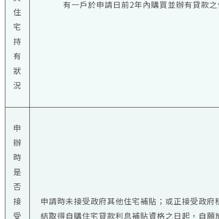
有一戶於申請日前2年內購買並辦有貸款之
住
宅
持
有
狀
況
申
辦
時
是
否
接
申請時未接受政府其他住宅補貼；或正接受政府
受
結取得自購住宅貸款利息補貼資格之日起，自願