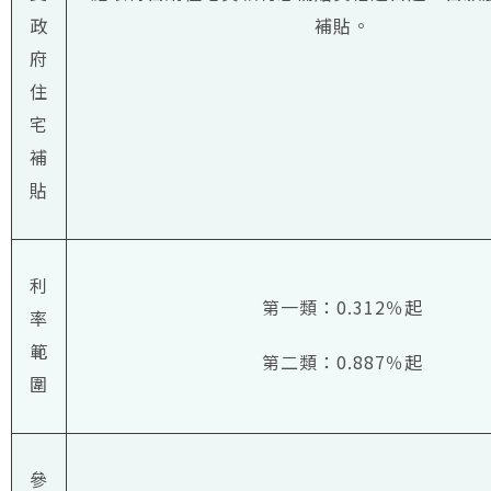
政
補貼。
府
住
宅
補
貼
利
第一類：0.312％起
率
範
第二類：0.887％起
圍
參