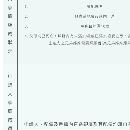
有配偶者
家
庭
與直系親屬設籍同一戶
組
單身且年滿40歲
成
父母均已死亡，戶籍內有未滿20歲或已滿20歲仍在學、
狀
生能力之兄弟姊妹需要照顧者(其兄弟姊妹應為
況
申
請
人
家
庭
成
申請人、配偶及戶籍內直系親屬及其配偶均無自
員