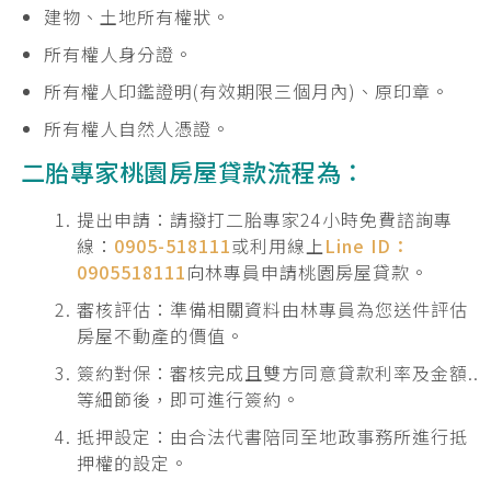
建物、土地所有權狀。
所有權人身分證。
所有權人印鑑證明(有效期限三個月內)、原印章。
所有權人自然人憑證。
二胎專家桃園房屋貸款流程為：
提出申請：請撥打二胎專家24小時免費諮詢專
線：
0905-518111
或利用線上
Line ID：
0905518111
向林專員申請桃園房屋貸款。
審核評估：準備相關資料由林專員為您送件評估
房屋不動產的價值。
簽約對保：審核完成且雙方同意貸款利率及金額..
等細節後，即可進行簽約。
抵押設定：由合法代書陪同至地政事務所進行抵
押權的設定。